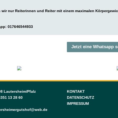
 wir nur Reiterinnen und Reiter mit einem maximalen Körpergewic
app: 017646544933
Jetzt eine Whatsapp s
8 Lautersheim/Pfalz
KONTAKT
6351 13 28 60
DATENSCHUTZ
IMPRESSUM
tersheimergutshof@web.de