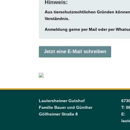
Hinweis:
Aus tierschutzrechtlichen Gründen können
Verständnis.
Anmeldung gerne per Mail oder per Whats
Jetzt eine E-Mail schreiben
Lautersheimer Gutshof
6730
Familie Bauer und Günther
T: 0
Göllheimer Straße 8
E:
lau